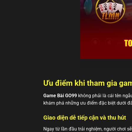
Ưu điểm khi tham gia ga
Game Bài GO99
không phải là cái tên ngẫu
khám phá những ưu điểm đặc biệt dưới đâ
Giao diện dễ tiếp cận và thu hút
Ngay từ lần đầu trải nghiệm, người chơi s