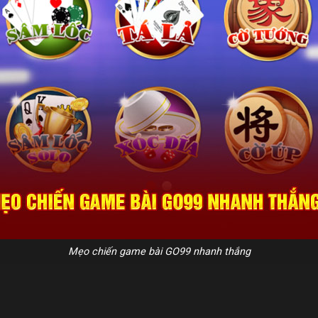
Mẹo chiến game bài GO99 nhanh thắng