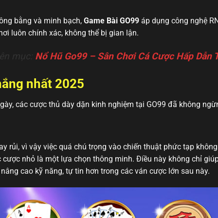
ông bằng và minh bạch,
Game Bài GO99
áp dụng công nghệ RN
ơi luôn chính xác, không thể bị gian lận.
ên mục:
Nổ Hũ Go99 – Sân Chơi Cá Cược Hấp Dẫn 
hắng nhất 2025
ày, các cược thủ dày dặn kinh nghiệm tại GO99 đã không ngừng
 rủi, vì vậy việc quá chú trọng vào chiến thuật phức tạp không
ức cược nhỏ là một lựa chọn thông minh. Điều này không chỉ gi
ó nâng cao kỹ năng, tự tin hơn trong các ván cược lớn sau này.