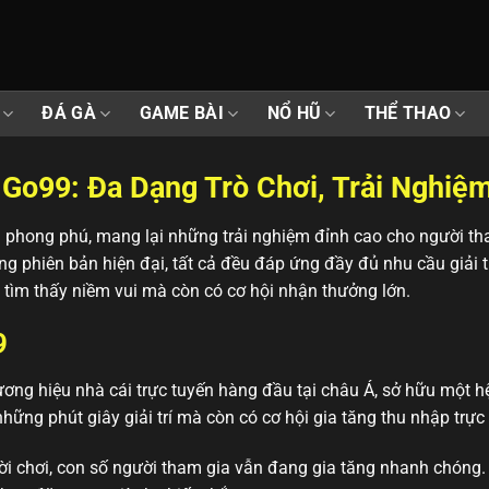
ĐÁ GÀ
GAME BÀI
NỔ HŨ
THỂ THAO
Go99: Đa Dạng Trò Chơi, Trải Nghiệ
i phong phú, mang lại những trải nghiệm đỉnh cao cho người th
hững phiên bản hiện đại, tất cả đều đáp ứng đầy đủ nhu cầu giải
 tìm thấy niềm vui mà còn có cơ hội nhận thưởng lớn.
9
ương hiệu nhà cái trực tuyến hàng đầu tại châu Á, sở hữu một 
hững phút giây giải trí mà còn có cơ hội gia tăng thu nhập trự
ời chơi, con số người tham gia vẫn đang gia tăng nhanh chóng.