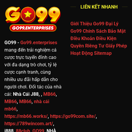
LIÊN KẾT NHANH
Giới Thiệu Go99
Đại Lý
Go99
Chính Sách Bảo Mật
Điều Khoản Điều Kiện
GO99 -
Go99.enterprises
Quyền Riêng Tư
Giấy Phép
mang đến trải nghiệm cá
Hoạt Động
Sitemap
cược trực tuyến đỉnh cao
với đa dạng trò chơi, tỷ lệ
cược cạnh tranh, cùng
nhiều ưu đãi hấp dẫn cho
người chơi. Đối tác của nhà
cái:
Nhà Cái J88, ,
MB66
,
MB66
,
MB66
,
nhà cái
mb66
,
https://mb66.works/
,
https://go99com.site/
,
https://789wincom.art/
,
j888,
88club
,
GO99
, NHÀ