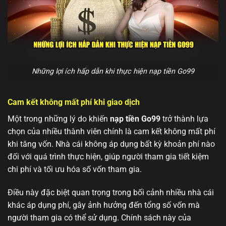
Những lợi ích hấp dẫn khi thực hiện nạp tiền Go99
Cam kết không mất phí khi giao dịch
Một trong những lý do khiến
nạp tiền Go99
trở thành lựa
chọn của nhiều thành viên chính là cam kết không mất phí
khi tăng vốn. Nhà cái không áp dụng bất kỳ khoản phí nào
đối với quá trình thực hiện, giúp người tham gia tiết kiệm
chi phí và tối ưu hóa số vốn tham gia.
Điều này đặc biệt quan trọng trong bối cảnh nhiều nhà cái
khác áp dụng phí, gây ảnh hưởng đến tổng số vốn mà
người tham gia có thể sử dụng. Chính sách này của