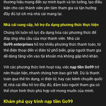
thương hiệu mang đến sự minh bạch và tin tưởng, tạo điều
kiện cho các thành viên yên tâm tham gia và tận hưởng
đầy đủ lợi ích mà nhà cái mang lại.
Nhà cái cung cấp, hỗ trợ đa dạng phương thức thực hiện
Chúng tôi luôn nỗ lực đa dạng hóa các phương thức để
đáp ứng nhu cầu của mọi thành viên. Nhà cái
Go99.enterprises
hỗ trợ nhiều phương thức thanh toán, từ
thẻ điện thoại đến ví điện tử phổ biến, giúp người tham gia
dễ dàng tăng vốn vào tài khoản mà không gặp khó khăn.
Với các phương thức linh hoạt này, việc
nạp tiền Go99
trở
nên thuận tiện, nhanh chóng hơn bao giờ hết. Dù là thanh
toán qua thẻ tín dụng, ví điện tử, hay các kênh chuyển quốc
tế, nhà cái đều hỗ trợ đầy đủ, đảm bảo người tham gia có
thể chọn hình thức phù hợp với mong muốn của mình.
Khám phá quy trình nạp tiền Go99