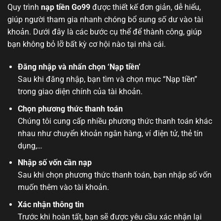
Quy trình
nạp tiền Go99
được thiết kế đơn giản, dễ hiểu,
giúp người tham gia nhanh chóng bổ sung số dư vào tài
khoản. Dưới đây là các bước cụ thể để thành công, giúp
bạn không bỏ lỡ bất kỳ cơ hội nào tại nhà cái.
Đăng nhập và nhấn chọn ‘Nạp tiền’
Sau khi đăng nhập, bạn tìm và chọn mục “Nạp tiền”
trong giao diện chính của tài khoản.
Chọn phương thức thanh toán
Chúng tôi cung cấp nhiều phương thức thanh toán khác
nhau như chuyển khoản ngân hàng, ví điện tử, thẻ tín
dụng,…
Nhập số vốn cần nạp
Sau khi chọn phương thức thanh toán, bạn nhập số vốn
muốn thêm vào tài khoản.
Xác nhận thông tin
Trước khi hoàn tất, bạn sẽ được yêu cầu xác nhận lại