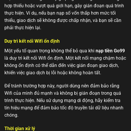
hợp thiếu hoặc vượt quá giới hạn, gây gián đoạn quá trình
thực hiện. Ví dụ, nếu bạn nạp số vốn thấp hơn mức tối
thiểu, giao dịch sẽ không được chấp nhận, và bạn sẽ cần
phải thực hiện lại.
Duy trì kết nối Wifi ổn định
Một yếu tố quan trọng không thể bỏ qua khi
nạp tiền Go99
là duy trì kết nối Wifi ổn định. Một kết nối mạng chậm hoặc
không ổn định có thể dẫn đến việc gián đoạn giao dịch,
khiến việc giao dịch bị lỗi hoặc không hoàn tất.
Để tránh trường hợp này, người dùng nên đảm bảo rằng
Wifi của mình đủ mạnh và không bị gián đoạn trong quá
trình thực hiện. Nếu sử dụng mạng di động, hãy kiểm tra
tín hiệu mạng để đảm bảo tốc độ truyền tải dữ liệu nhanh
chóng.
Thời gian xử lý