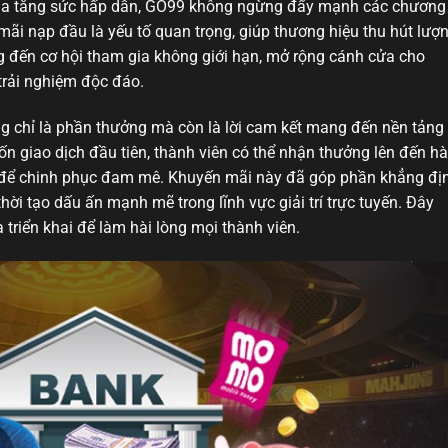
ia tăng sức hấp dẫn, GO99 không ngừng đẩy mạnh các chương
 mãi nạp đầu là yếu tố quan trọng, giúp thương hiệu thu hút lượ
g đến cơ hội tham gia không giới hạn, mở rộng cánh cửa cho
trải nghiệm độc đáo.
 chỉ là phần thưởng mà còn là lời cam kết mang đến nền tảng
vốn giao dịch đầu tiên, thành viên có thể nhận thưởng lên đến h
 để chinh phục đam mê. Khuyến mãi này đã góp phần khẳng đị
hời tạo dấu ấn mạnh mẽ trong lĩnh vực giải trí trực tuyến. Đây
à triển khai để làm hài lòng mọi thành viên.