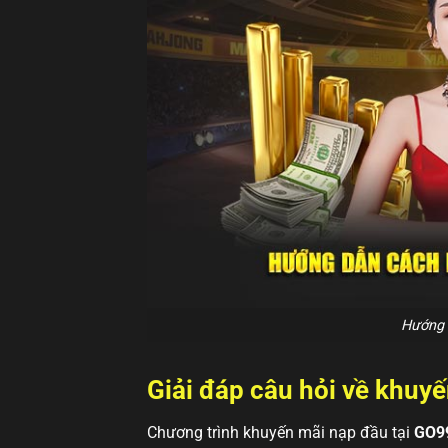
Hướng 
Giải đáp câu hỏi về khuy
Chương trình khuyến mãi nạp đầu tại
GO99