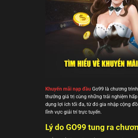
Khuyến mãi nạp đầu
Go99 là chương trình
thưởng giá trị cùng những trải nghiệm hấp 
dụng lợi ích tối đa, từ đó gia nhập cộng đ
lĩnh vực giải trí trực tuyến.
Lý do GO99 tung ra chươn