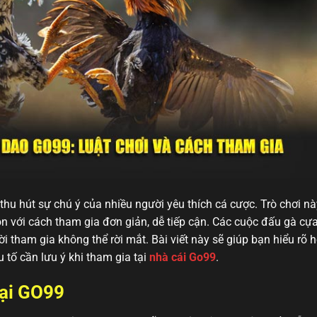
thu hút sự chú ý của nhiều người yêu thích cá cược. Trò chơi nà
còn với cách tham gia đơn giản, dễ tiếp cận. Các cuộc đấu gà cự
i tham gia không thể rời mắt. Bài viết này sẽ giúp bạn hiểu rõ 
u tố cần lưu ý khi tham gia tại
nhà cái Go99
.
tại GO99