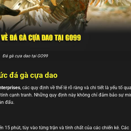
Đá gà cựa dao tại GO99
hức đá gà cựa dao
terprises
, các quy định về thể lệ rõ ràng và chi tiết là yếu tố qu
y tính cạnh tranh. Những quy định này không chỉ đảm bảo sự m
ận đấu.
n 15 phút, tùy vào từng trận và tính chất của các chiến kê. Các