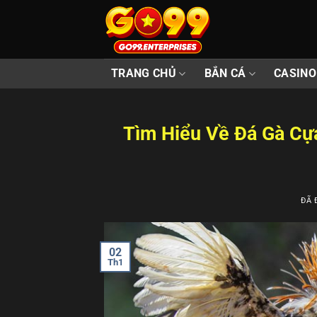
Chuyển
đến
nội
dung
TRANG CHỦ
BẮN CÁ
CASINO
Tìm Hiểu Về Đá Gà Cự
ĐÃ 
02
Th1