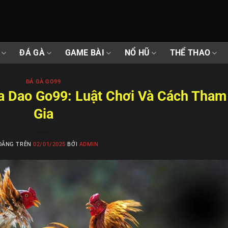
ĐÁ GÀ
GAME BÀI
NỔ HŨ
THỂ THAO
ĐÁ GÀ GO99
a Dao Go99: Luật Chơi Và Cách Tham
Gia
ĐĂNG TRÊN
02/01/2025
BỞI
ADMIN