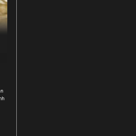
an
inh