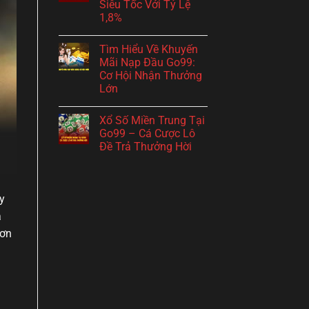
Siêu Tốc Với Tỷ Lệ
1,8%
Tìm Hiểu Về Khuyến
Mãi Nạp Đầu Go99:
Cơ Hội Nhận Thưởng
Lớn
Xổ Số Miền Trung Tại
Go99 – Cá Cược Lô
Đề Trả Thưởng Hời
y
a
hơn