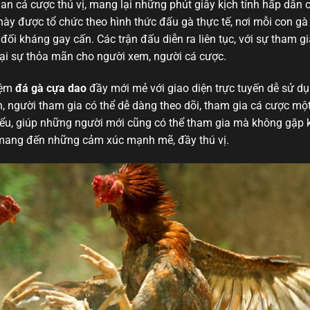
n cá cược thú vị, mang lại những phút giây kịch tính hấp dẫn 
này được tổ chức theo hình thức đấu gà thực tế, nơi mỗi con gà
đối kháng gay cấn. Các trận đấu diễn ra liên tục, với sự tham gi
ại sự thỏa mãn cho người xem, người cá cược.
iệm
đá gà cựa dao
đầy mới mẻ với giao diện trực tuyến dễ sử dụ
h, người tham gia có thể dễ dàng theo dõi, tham gia cá cược mộ
hiểu, giúp những người mới cũng có thể tham gia mà không gặp 
 mang đến những cảm xúc mạnh mẽ, đầy thú vị.