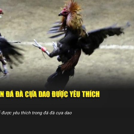
 được yêu thích trong đá đà cựa dao