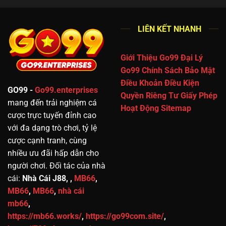
LIÊN KẾT NHANH
Giới Thiệu Go99
Đại Lý
Go99
Chính Sách Bảo Mật
Điều Khoản Điều Kiện
GO99 -
Go99.enterprises
Quyền Riêng Tư
Giấy Phép
mang đến trải nghiệm cá
Hoạt Động
Sitemap
cược trực tuyến đỉnh cao
với đa dạng trò chơi, tỷ lệ
cược cạnh tranh, cùng
nhiều ưu đãi hấp dẫn cho
người chơi. Đối tác của nhà
cái:
Nhà Cái J88, ,
MB66
,
MB66
,
MB66
,
nhà cái
mb66
,
https://mb66.works/
,
https://go99com.site/
,