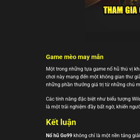
Game mèo may mắn
Một trong những tựa game nổ hũ thú vị kh
chơi này mang đến một không gian thư giã
những phần thưởng giá trị từ những chú 
Các tính năng đặc biệt như biểu tượng Wild
là một trải nghiệm đầy bất ngờ, khiến ngư
Kết luận
Nổ hũ Go99
không chỉ là một nền tảng giải