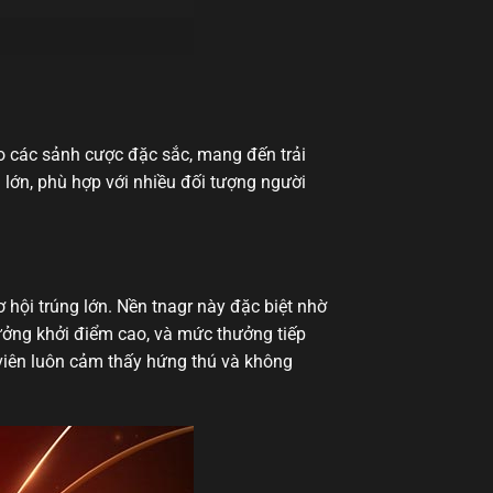
ào các sảnh cược đặc sắc, mang đến trải
 lớn, phù hợp với nhiều đối tượng người
hội trúng lớn. Nền tnagr này đặc biệt nhờ
hưởng khởi điểm cao, và mức thưởng tiếp
 viên luôn cảm thấy hứng thú và không