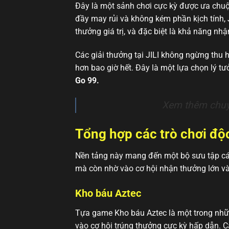
Đây là một sảnh chơi cực kỳ được ưa chuộ
đầy may rủi và không kém phần kịch tính, 
thưởng giá trị, và đặc biệt là khả năng n
Các giải thưởng tại JILI không ngừng thu h
hơn bao giờ hết. Đây là một lựa chọn lý tư
Go 99.
Xem thêm chu
Tổng hợp các trò chơi độ
Nền tảng này mang đến một bộ sưu tập các 
mà còn nhờ vào cơ hội nhận thưởng lớn và
Kho báu Aztec
Tựa game Kho báu Aztec là một trong nhữ
vào cơ hội trúng thưởng cực kỳ hấp dẫn. 