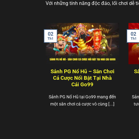
Với những tính năng độc đáo, lối chơi dễ t
02
02
Th1
Th1
Sảnh PG Nổ Hũ – Sân Chơi
S
Cá Cược Nổi Bật Tại Nhà
Cái Go99
Sảnh PG Nổ Hũ tại Go99 mang đến
Sản
một sân chơi cá cược vô cùng [...]
tư