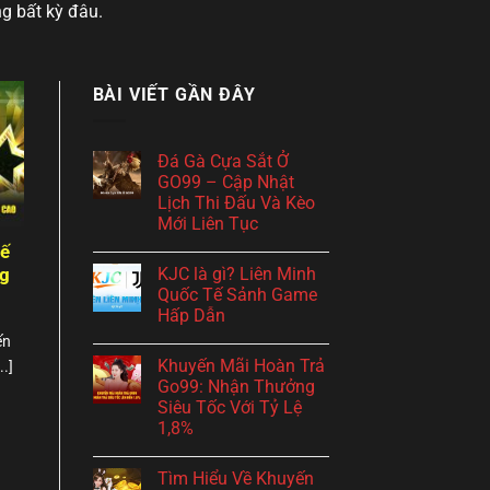
ng bất kỳ đâu.
BÀI VIẾT GẦN ĐÂY
Đá Gà Cựa Sắt Ở
GO99 – Cập Nhật
Lịch Thi Đấu Và Kèo
Mới Liên Tục
hế
KJC là gì? Liên Minh
ng
Quốc Tế Sảnh Game
Hấp Dẫn
ến
Khuyến Mãi Hoàn Trả
..]
Go99: Nhận Thưởng
Siêu Tốc Với Tỷ Lệ
1,8%
Tìm Hiểu Về Khuyến