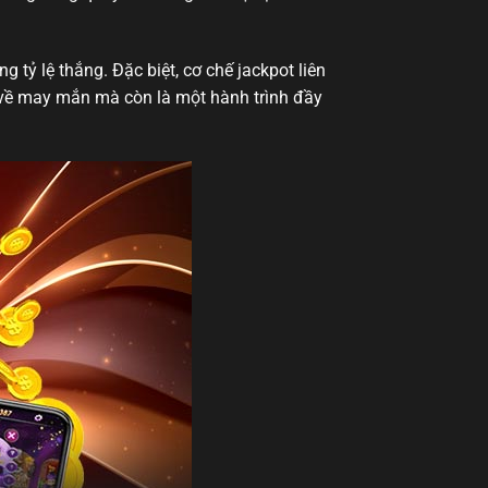
 tỷ lệ thắng. Đặc biệt, cơ chế jackpot liên
i về may mắn mà còn là một hành trình đầy