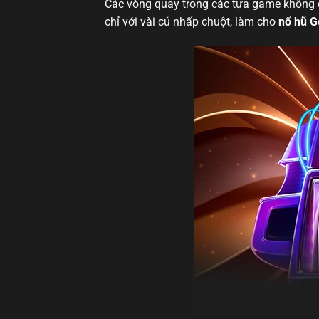
Các vòng quay trong các tựa game không ch
chỉ với vài cú nhấp chuột, làm cho
nổ hũ 