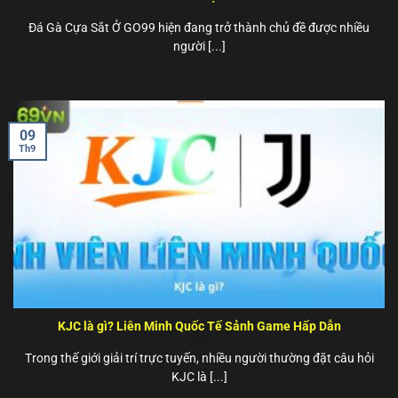
Đá Gà Cựa Sắt Ở GO99 hiện đang trở thành chủ đề được nhiều
người [...]
09
Th9
KJC là gì? Liên Minh Quốc Tế Sảnh Game Hấp Dẫn
Trong thế giới giải trí trực tuyến, nhiều người thường đặt câu hỏi
KJC là [...]