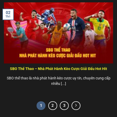
02
Th1
SBO Thể Thao – Nhà Phát Hành Kèo Cược Giải Đấu Hot Hit
SBO thể thao là nhà phát hành kèo cược uy tín, chuyên cung cấp
nhiều [...]
1
2
3