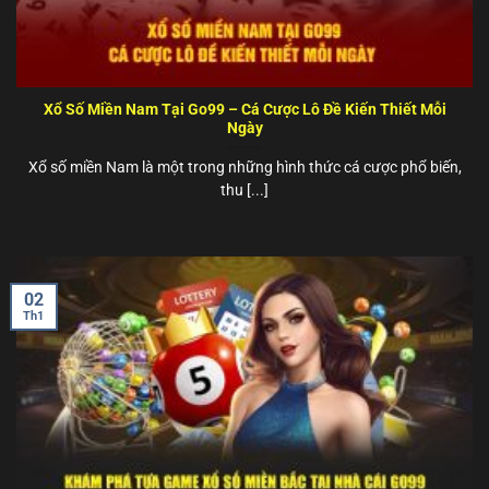
Xổ Số Miền Nam Tại Go99 – Cá Cược Lô Đề Kiến Thiết Mỗi
Ngày
Xổ số miền Nam là một trong những hình thức cá cược phổ biến,
thu [...]
02
Th1