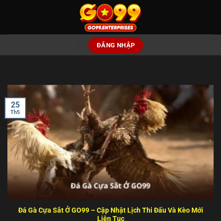
Chuyển
đến
nội
dung
ĐĂNG NHẬP
25
Th5
Đá Gà Cựa Sắt Ở GO99 – Cập Nhật Lịch Thi Đấu Và Kèo Mới
Liên Tục