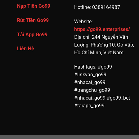
Nạp Tiền Go99
Hotline: 0389164987
Rút Tiền Go99
Website:
https://go99.enterprises/
Tải App Go99
Địa chỉ: 244 Nguyễn Văn
Lượng, Phường 10, Gò Vấp,
Liên Hệ
Hồ Chí Minh, Việt Nam
Hashtags: #go99
#linkvao_go99
#nhacai_go99
#trangchu_go99
#nhacai_go99 #go99_bet
#taiapp_go99